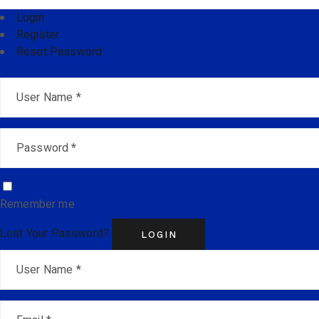
Login
Register
Reset Password
Remember me
Lost Your Password?
LOGIN