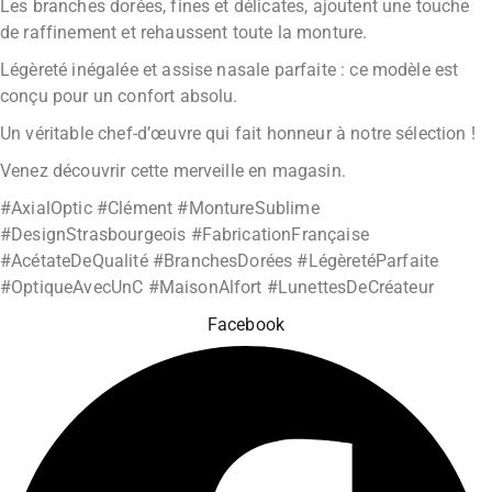
Les branches dorées, fines et délicates, ajoutent une touche
de raffinement et rehaussent toute la monture.
Légèreté inégalée et assise nasale parfaite : ce modèle est
conçu pour un confort absolu.
Un véritable chef-d’œuvre qui fait honneur à notre sélection !
Venez découvrir cette merveille en magasin.
#AxialOptic #Clément #MontureSublime
#DesignStrasbourgeois #FabricationFrançaise
#AcétateDeQualité #BranchesDorées #LégèretéParfaite
#OptiqueAvecUnC #MaisonAlfort #LunettesDeCréateur
Facebook