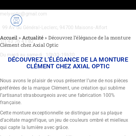
Skip
to
the
melyoptic@gmail.com
content
99 Av. du Général-Leclerc, 94700 Maisons-Alfort
Accueil
»
Actualité
»
Découvrez l’élégance de la monture
01 43 76 41 82
Clément chez Axial Optic
Du mardi au samedi : 10h30-19h30
DÉCOUVREZ L’ÉLÉGANCE DE LA MONTURE
CLÉMENT CHEZ AXIAL OPTIC
Nous avons le plaisir de vous présenter l’une de nos pièces
préférées de la marque Clément, une création qui sublime
l’artisanat strasbourgeois avec une fabrication 100%
française.
Cette monture exceptionnelle se distingue par sa plaque
d’acétate magnifique, un jeu de couleurs ombré et mielleux
qui capte la lumière avec grâce.